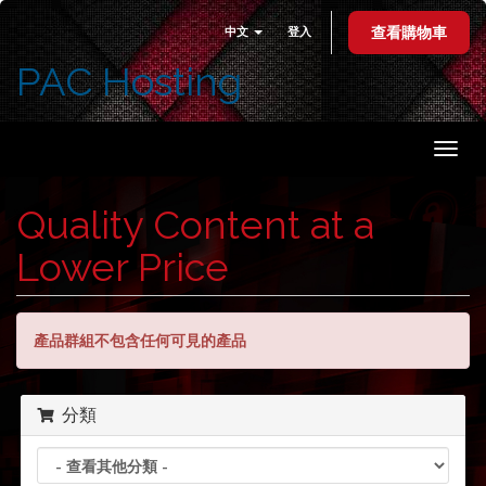
中文
登入
查看購物車
PAC Hosting
切
換
導
Quality Content at a
覽
Lower Price
產品群組不包含任何可見的產品
分類