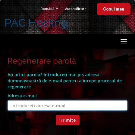
Română
Autentificare
Coșul meu
PAC Hosting
Navi
Togg
Regenerare parolă
Ați uitat parola? Introduceți mai jos adresa
dumneavoastră de e-mail pentru a începe procesul de
regenerare.
Adresa e-mail
Trimite