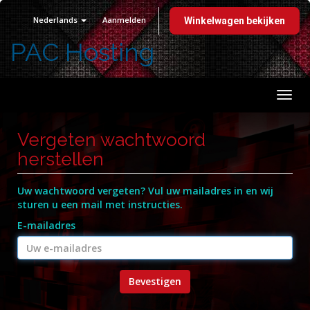
Nederlands
Aanmelden
Winkelwagen bekijken
PAC Hosting
Navi
in-/u
Vergeten wachtwoord
herstellen
Uw wachtwoord vergeten? Vul uw mailadres in en wij
sturen u een mail met instructies.
E-mailadres
Bevestigen