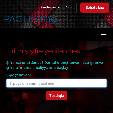
Azerbaijani
Giriş
Səbətə bax
PAC Hosting
Navi
keçid
İtirilmiş şifrə yenilənməsi
Şifrənizi unutdunuz? Dərhal e-poçt ünvanınıza girin və
şifre sıfırlama əməliyyatına başlayın.
E-poçt ünvanı
Təsdiqlə