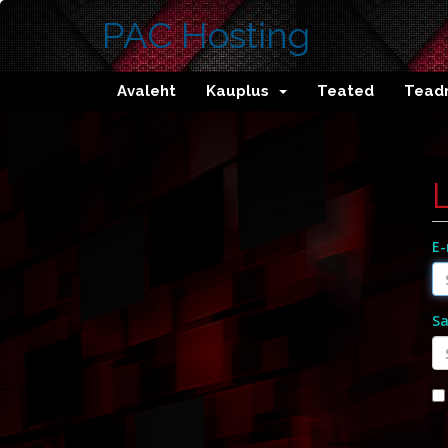
PAC Hosting
Avaleht
Kauplus
Teated
Tead
E-
Sa