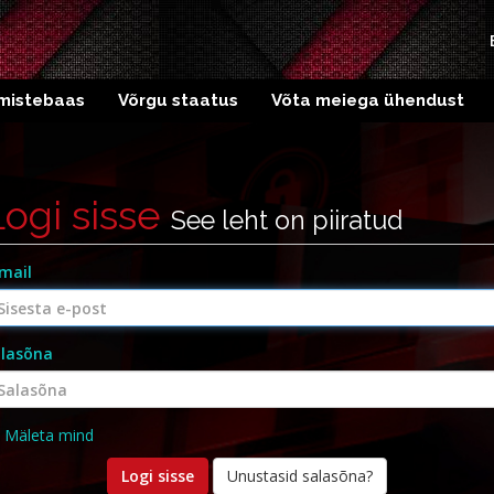
mistebaas
Võrgu staatus
Võta meiega ühendust
Logi sisse
See leht on piiratud
mail
lasõna
Mäleta mind
Unustasid salasõna?