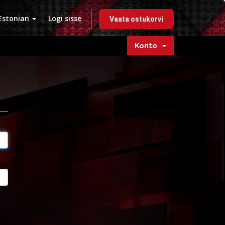
Estonian
Logi sisse
Vaata ostukorvi
Konto