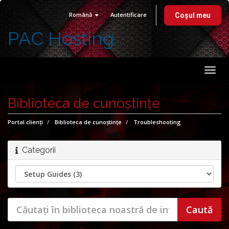
Română
Autentificare
Coșul meu
PAC Hosting
Navi
Togg
Biblioteca de cunoștințe
Portal clienți
Biblioteca de cunoștințe
Troubleshooting
Categorii