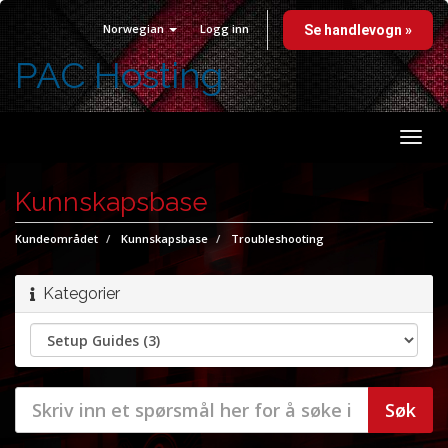
Norwegian
Logg inn
Se handlevogn »
PAC Hosting
Bytt
navi
Kunnskapsbase
Kundeområdet
Kunnskapsbase
Troubleshooting
Kategorier