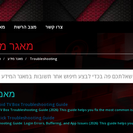
צרו קשר
מצב הרשת
מאג
מאגר מי
פ
מאגר מידע
Troubleshooting
מאמ
id TV Box Troubleshooting Guide
V Box Troubleshooting Guide (2026) This guide helps you fix the most common iss
tick Troubleshooting Guide
ooting Guide: Login Errors, Buffering, and App Issues (2026) This guide helps you.