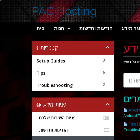
PAC Hosting
ר מידע
הודעות וחדשות
חנות
בית
דע
קטגוריות
3
Setup Guides
ורטל ראשי
6
Tips
2
Troubleshooting
רים
פניות ומידע
Andro
Android T
פניות השירות שלכם
Fires
הודעות וחדשות
Troublesh