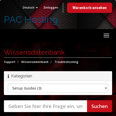
Deutsch
Einloggen
Warenkorb ansehen
PAC Hosting
Navi
ein-
Wissensdatenbank
Support
Wissensdatenbank
Troubleshooting
Kategorien